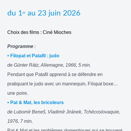
du 1
au 23 juin 2026
er
Choix des films : Ciné Mioches
Programme
:
• Filopat et Patafil : judo
de Günter Rätz, Allemagne, 1966, 5 min.
Pendant que Patafil apprend à se défendre en
pratiquant le judo avec un mannequin, Filopat boxe…
une poire.
• Pat & Mat, les bricoleurs
de Lubomír Beneš, Vladimír Jiránek, Tchécoslovaquie,
1976, 7 min.
Pat & Mat et les problèmes domestiques qui se trouvent