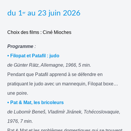
du 1
au 23 juin 2026
er
Choix des films : Ciné Mioches
Programme
:
• Filopat et Patafil : judo
de Günter Rätz, Allemagne, 1966, 5 min.
Pendant que Patafil apprend à se défendre en
pratiquant le judo avec un mannequin, Filopat boxe…
une poire.
• Pat & Mat, les bricoleurs
de Lubomír Beneš, Vladimír Jiránek, Tchécoslovaquie,
1976, 7 min.
Pat & Mat et les problèmes domestiques qui se trouvent